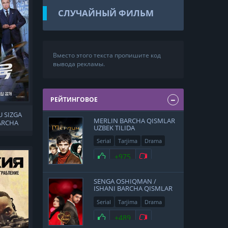
СЛУЧАЙНЫЙ ФИЛЬМ
Вместо этого текста пропишите код
вывода рекламы.
РЕЙТИНГОВОЕ
U SIZGA
MERLIN BARCHA QISMLAR
ARCHA
UZBEK TILIDA
ILIDA
Serial
Tarjima
Drama
Sarguzasht
+975
SENGA OSHIQMAN /
ISHANI BARCHA QISMLAR
UZBEK TILIDA
Serial
Tarjima
Drama
Hind
+489