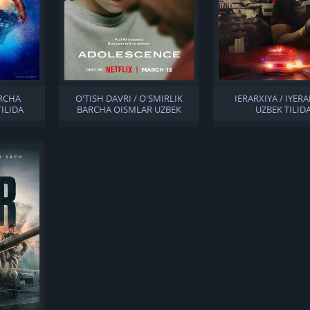
RCHA
O'TISH DAVRI / O'SMIRLIK
IERARXIYA / IYER
ILIDA
BARCHA QISMLAR UZBEK
UZBEK TILID
TILIDA