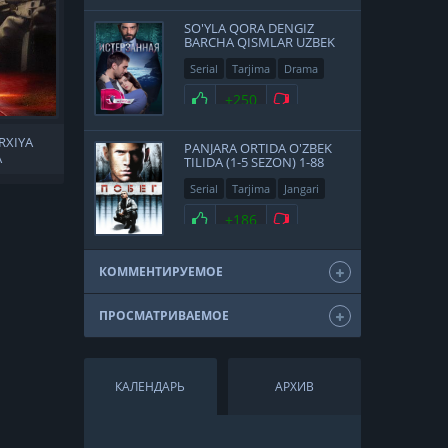
SO'YLA QORA DENGIZ
BARCHA QISMLAR UZBEK
TILIDA
Serial
Tarjima
Drama
Turk
+250
ARXIYA
PANJARA ORTIDA O'ZBEK
A
TILIDA (1-5 SEZON) 1-88
QISM HD
Serial
Tarjima
Jangari
Drama
+186
КОММЕНТИРУЕМОЕ
ПРОСМАТРИВАЕМОЕ
КАЛЕНДАРЬ
АРХИВ