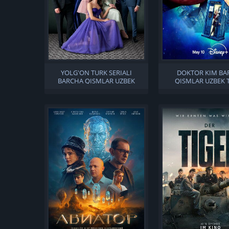
YOLG'ON TURK SERIALI
DOKTOR KIM BA
BARCHA QISMLAR UZBEK
QISMLAR UZBEK T
TILIDA