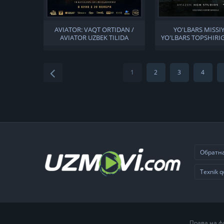
AVIATOR: VAQT ORTIDAN /
YO'LBARS MISSIY
AVIATOR UZBEK TILIDA
YO'LBARS TOPSHIRIG
UZBEK TILID
1
2
3
4
Обратна
Texnik q
Права на ф