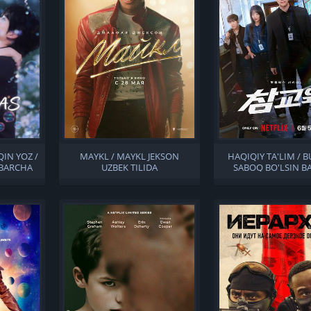
IN YOZ /
MAYKL / MAYKL JEKSON
HAQIQIY TA'LIM / B
BARCHA
UZBEK TILIDA
SABOQ BO'LSIN B
ILIDA
QISMLAR UZBEK T