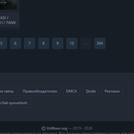
ASI /
'I / TANK
A
5
6
7
8
9
10
...
394
я связь
Правообладателям
DMCA
Qoida
Реклама
o'llab quvvatlash
UzMoov.org
— 2019 -
2026
ильмы принадлежат их авторам. Все фильмы представлены только для оз