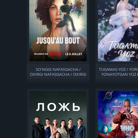
SO'NGGI NAFASGACHA /
TUGAMAS YOZ / YORQ
OXIRGI NAFASGACHA / OXIRGI
YONAYOTGAN YOZ 
TURGACHA UZBEK TILIDA
QISMLAR UZBEK T