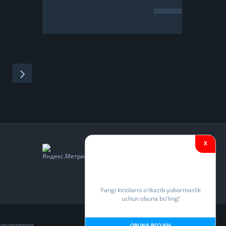
X
Yangi kinolarni o'tkazib yubormaslik
uchun obuna bo'ling!
накомления.