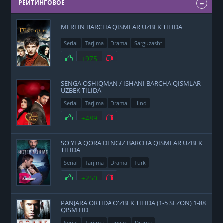
РЕЙТИНГОВОЕ
MERLIN BARCHA QISMLAR UZBEK TILIDA
Serial
Tarjima
Drama
Sarguzasht
+975
SENGA OSHIQMAN / ISHANI BARCHA QISMLAR
UZBEK TILIDA
Serial
Tarjima
Drama
Hind
+489
SO'YLA QORA DENGIZ BARCHA QISMLAR UZBEK
TILIDA
Serial
Tarjima
Drama
Turk
+250
PANJARA ORTIDA O'ZBEK TILIDA (1-5 SEZON) 1-88
QISM HD
Serial
Tarjima
Jangari
Drama