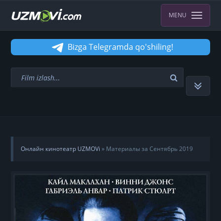
MENU
Bizga Telegramda qo'shiling!
Онлайн кинотеатр UZMOVi
» Материалы за Сентябрь 2019
года