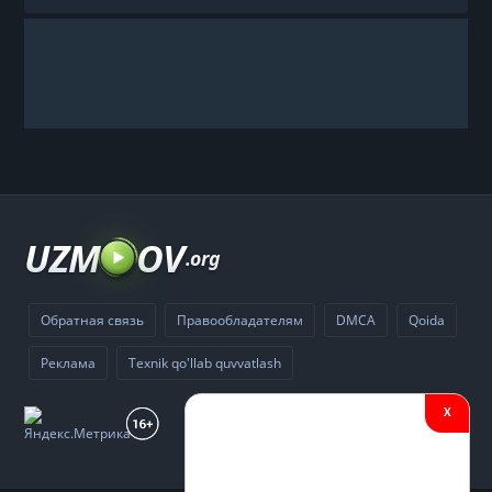
UZM
OV
.org
Обратная связь
Правообладателям
DMCA
Qoida
Реклама
Texnik qo'llab quvvatlash
X