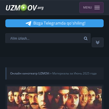
UZM
OV
.org
MENU
Bizga Telegramda qo'shiling!
Онлайн кинотеатр UZMOVi
» Материалы за Июнь 2025 года