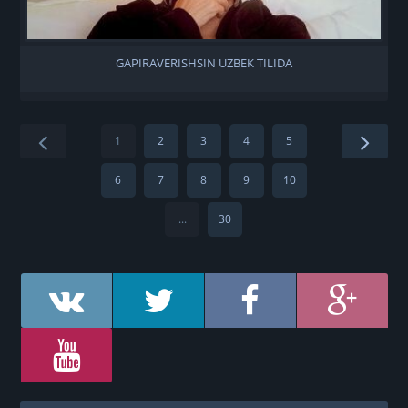
GAPIRAVERISHSIN UZBEK TILIDA
1
2
3
4
5
6
7
8
9
10
...
30