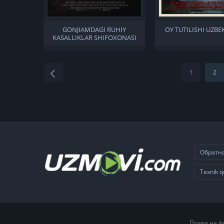
GONJIAMDAGI RUHIY
OY TUTILISHI UZBEK
KASALLIKLAR SHIFOXONASI
UZBEK TILIDA
1
2
Обратна
Texnik q
Права на ф