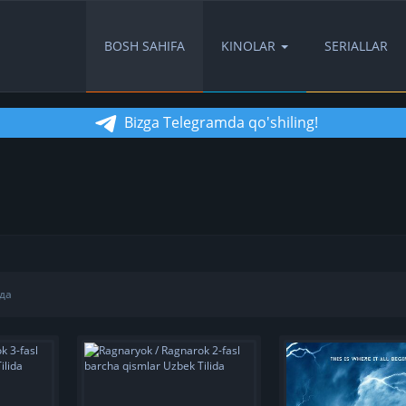
BOSH SAHIFA
KINOLAR
SERIALLAR
Bizga Telegramda qo'shiling!
да