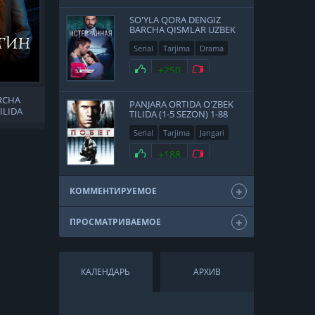
SO'YLA QORA DENGIZ
BARCHA QISMLAR UZBEK
TILIDA
Serial
Tarjima
Drama
Turk
+250
RCHA
PANJARA ORTIDA O'ZBEK
ILIDA
TILIDA (1-5 SEZON) 1-88
QISM HD
Serial
Tarjima
Jangari
Drama
+188
КОММЕНТИРУЕМОЕ
ПРОСМАТРИВАЕМОЕ
КАЛЕНДАРЬ
АРХИВ