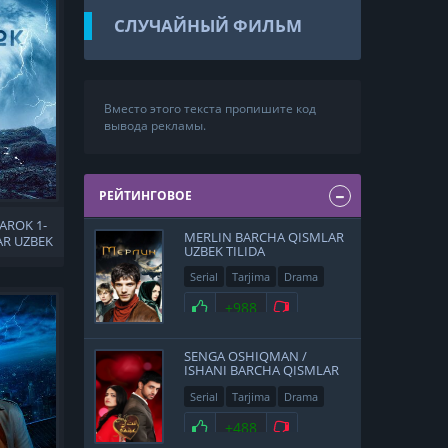
СЛУЧАЙНЫЙ ФИЛЬМ
Вместо этого текста пропишите код
вывода рекламы.
РЕЙТИНГОВОЕ
AROK 1-
MERLIN BARCHA QISMLAR
AR UZBEK
UZBEK TILIDA
Serial
Tarjima
Drama
Sarguzasht
+988
SENGA OSHIQMAN /
ISHANI BARCHA QISMLAR
UZBEK TILIDA
Serial
Tarjima
Drama
Hind
+488