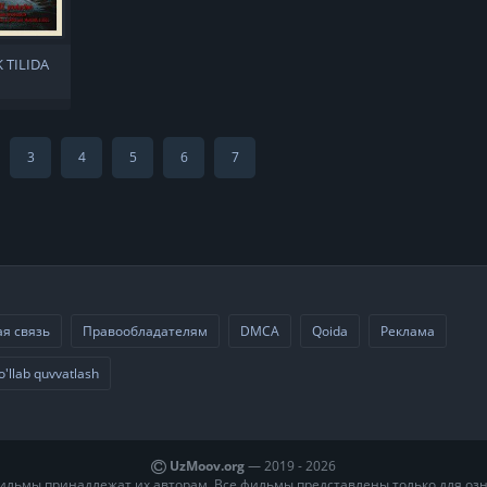
 TILIDA
3
4
5
6
7
я связь
Правообладателям
DMCA
Qoida
Реклама
o'llab quvvatlash
UzMoov.org
— 2019 -
2026
ильмы принадлежат их авторам. Все фильмы представлены только для оз