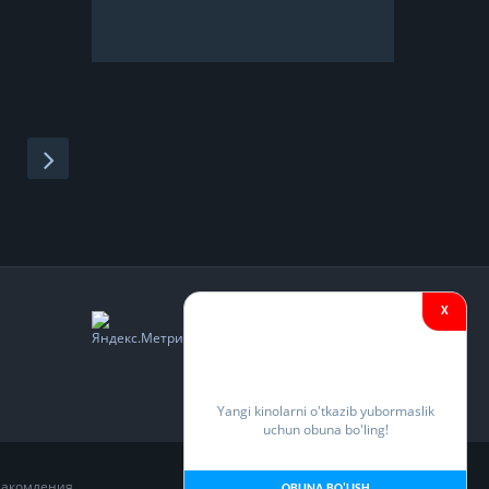
X
Yangi kinolarni o'tkazib yubormaslik
uchun obuna bo'ling!
накомления.