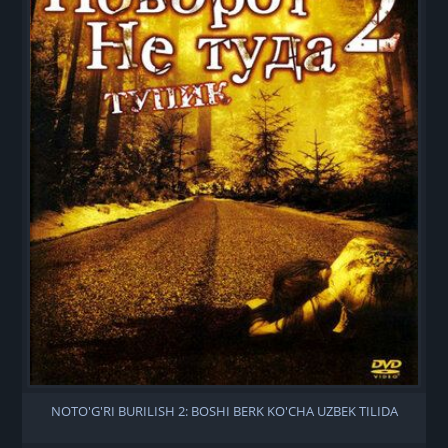
NOTO'G'RI BURILISH 2: BOSHI BERK KO'CHA UZBEK TILIDA