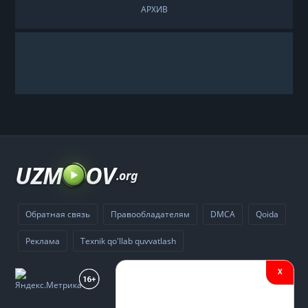
АРХИВ
UZM
OV
.org
Обратная связь
Правообладателям
DMCA
Qoida
Реклама
Texnik qo'llab quvvatlash
X