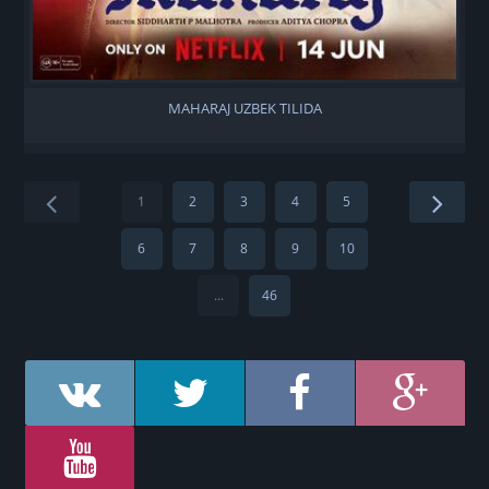
MAHARAJ UZBEK TILIDA
1
2
3
4
5
6
7
8
9
10
...
46