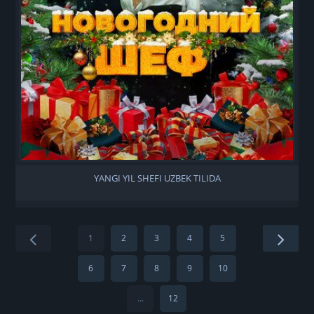
YANGI YIL SHEFI UZBEK TILIDA
1
2
3
4
5
6
7
8
9
10
...
12