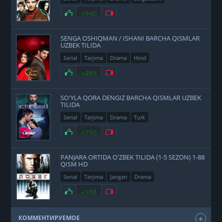
+990
SENGA OSHIQMAN / ISHANI BARCHA QISMLAR
UZBEK TILIDA
Serial
Tarjima
Drama
Hind
+489
SO'YLA QORA DENGIZ BARCHA QISMLAR UZBEK
TILIDA
Serial
Tarjima
Drama
Turk
+250
PANJARA ORTIDA O'ZBEK TILIDA (1-5 SEZON) 1-88
QISM HD
Serial
Tarjima
Jangari
Drama
+188
КОММЕНТИРУЕМОЕ