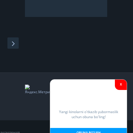
X
Yangi kinolarni o'tkazib yubormaslik
uchun obuna bo'ling!
накомления.