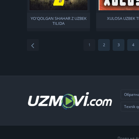
YO'QOLGAN SHAHAR Z UZBEK
XULOSA UZBEK T
TILIDA
1
2
3
4
Обратна
Texnik q
Права на ф