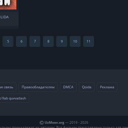
ILIDA
5
6
7
8
9
10
11
я связь
Правообладателям
DMCA
Qoida
Реклама
o'llab quvvatlash
UzMoov.org
— 2019 -
2026
ильмы принадлежат их авторам. Все фильмы представлены только для оз