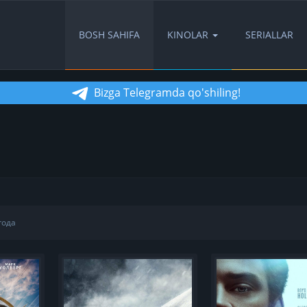
BOSH SAHIFA
KINOLAR
SERIALLAR
Bizga Telegramda qo'shiling!
года