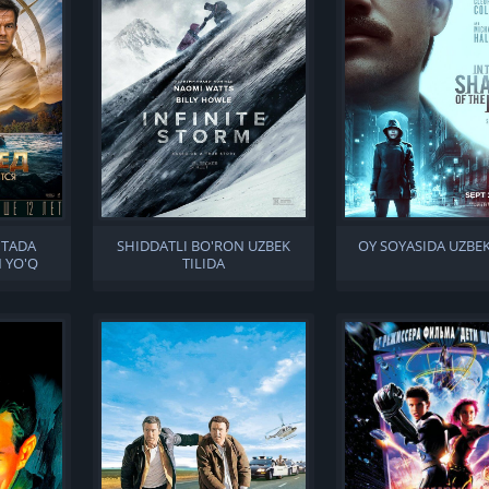
ITADA
SHIDDATLI BO'RON UZBEK
OY SOYASIDA UZBEK
 YO'Q
TILIDA
ILIDA