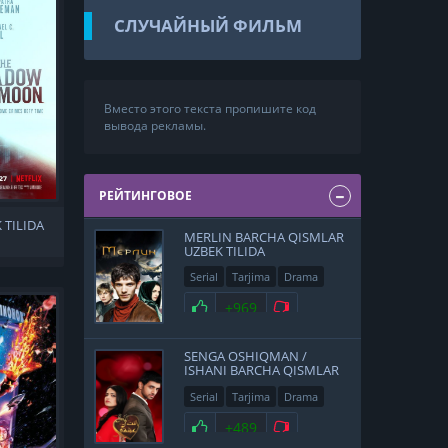
СЛУЧАЙНЫЙ ФИЛЬМ
Вместо этого текста пропишите код
вывода рекламы.
РЕЙТИНГОВОЕ
 TILIDA
MERLIN BARCHA QISMLAR
UZBEK TILIDA
Serial
Tarjima
Drama
Sarguzasht
+969
SENGA OSHIQMAN /
ISHANI BARCHA QISMLAR
UZBEK TILIDA
Serial
Tarjima
Drama
Hind
+489