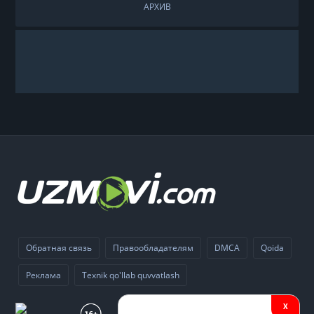
АРХИВ
Обратная связь
Правообладателям
DMCA
Qoida
Реклама
Texnik qo'llab quvvatlash
X