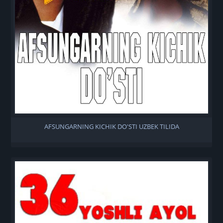
AFSUNGARNING KICHIK DO'STI UZBEK TILIDA