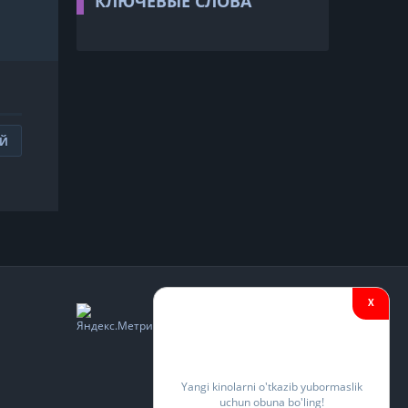
КЛЮЧЕВЫЕ СЛОВА
ИЙ
X
Yangi kinolarni o'tkazib yubormaslik
uchun obuna bo'ling!