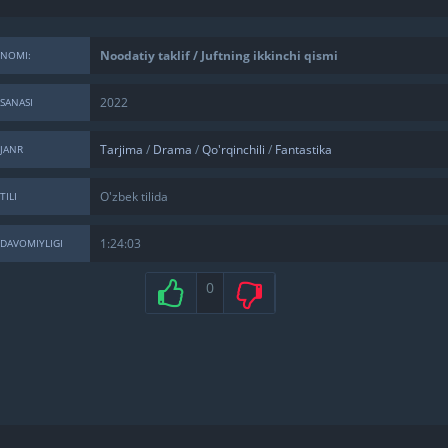
Noodatiy taklif / Juftning ikkinchi qismi
NOMI:
2022
SANASI
Tarjima
/
Drama
/
Qo'rqinchili
/
Fantastika
JANR
O'zbek tilida
TILI
1:24:03
DAVOMIYLIGI
0