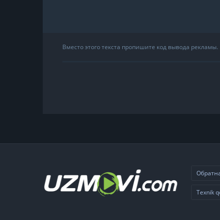
TILIDA
Вместо этого текста пропишите код вывода рекламы.
Обратна
Texnik q