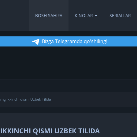
BOSH SAHIFA
KINOLAR
SERIALLAR
Bizga Telegramda qo'shiling!
tning ikkinchi qismi Uzbek Tilida
IKKINCHI QISMI UZBEK TILIDA