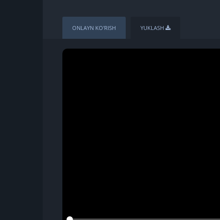
ONLAYN KO'RISH
YUKLASH