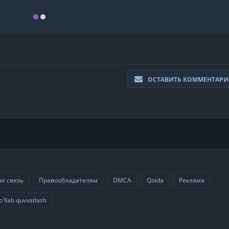
ОСТАВИТЬ КОММЕНТАР
я связь
Правообладателям
DMCA
Qoida
Реклама
o'llab quvvatlash